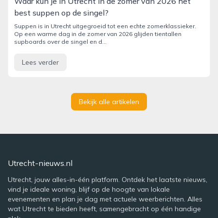
Waar kun je in Utrecht in de zomer van 2026 het
best suppen op de singel?
Suppen is in Utrecht uitgegroeid tot een echte zomerklassieker.
Op een warme dag in de zomer van 2026 glijden tientallen
supboards over de singel en d...
Lees verder
Bekijk alle artikelen
Utrecht-nieuws.nl
Utrecht, jouw alles-in-één platform. Ontdek het laatste nieuws,
vind je ideale woning, blijf op de hoogte van lokale
evenementen en plan je dag met actuele weerberichten. Alles
wat Utrecht te bieden heeft, samengebracht op één handige