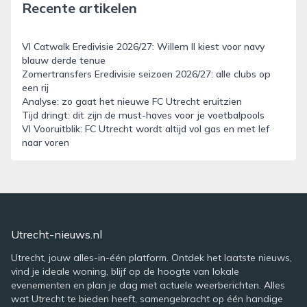
Recente artikelen
VI Catwalk Eredivisie 2026/27: Willem II kiest voor navy
blauw derde tenue
Zomertransfers Eredivisie seizoen 2026/27: alle clubs op
een rij
Analyse: zo gaat het nieuwe FC Utrecht eruitzien
Tijd dringt: dit zijn de must-haves voor je voetbalpools
VI Vooruitblik: FC Utrecht wordt altijd vol gas en met lef
naar voren
Utrecht-nieuws.nl
Utrecht, jouw alles-in-één platform. Ontdek het laatste nieuws,
vind je ideale woning, blijf op de hoogte van lokale
evenementen en plan je dag met actuele weerberichten. Alles
wat Utrecht te bieden heeft, samengebracht op één handige