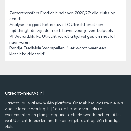
Zomertransfers Eredivisie seizoen 2026/27: alle clubs op
een rij
Analyse: zo gaat het nieuwe FC Utrecht eruitzien
Tijd dringt: dit zijn de must-haves voor je voetbalpools
VI Vooruitblik: FC Utrecht wordt altijd vol gas en met lef
naar voren
Rondje Eredivisie Voorspellen: 'Het wordt weer een
klassieke driestrijd'
Utrecht-nieuws.nl
Utrecht, jouw alles-in-één platform. Ontdek het laatste nieuws,
vind je ideale woning, blijf op de hoogte van lokale
evenementen en plan je dag met actuele weerberichten. Alles
wat Utrecht te bieden heeft, samengebracht op één handige
plek.