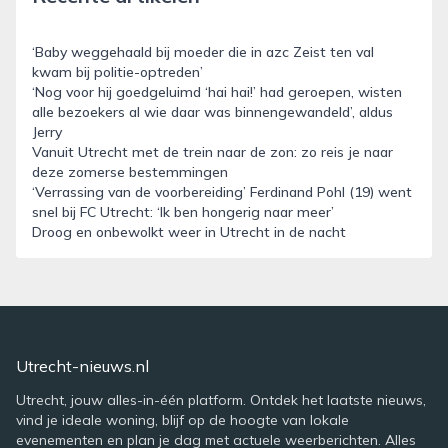
‘Baby weggehaald bij moeder die in azc Zeist ten val
kwam bij politie-optreden’
‘Nog voor hij goedgeluimd ‘hai hai!’ had geroepen, wisten
alle bezoekers al wie daar was binnengewandeld’, aldus
Jerry
Vanuit Utrecht met de trein naar de zon: zo reis je naar
deze zomerse bestemmingen
‘Verrassing van de voorbereiding’ Ferdinand Pohl (19) went
snel bij FC Utrecht: ‘Ik ben hongerig naar meer’
Droog en onbewolkt weer in Utrecht in de nacht
Utrecht-nieuws.nl
Utrecht, jouw alles-in-één platform. Ontdek het laatste nieuws,
vind je ideale woning, blijf op de hoogte van lokale
evenementen en plan je dag met actuele weerberichten. Alles