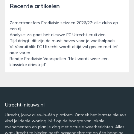
Recente artikelen
Zomertransfers Eredivisie seizoen 2026/27: alle clubs op
een rij
Analyse: zo gaat het nieuwe FC Utrecht eruitzien
Tijd dringt: dit zijn de must-haves voor je voetbalpools
VI Vooruitblik: FC Utrecht wordt altijd vol gas en met lef
naar voren
Rondje Eredivisie Voorspellen: 'Het wordt weer een
klassieke driestrijd'
Utrecht-nieuws.nl
Utrecht, jouw alles-in-één platform. Ontdek het laatste nieuws,
vind je ideale woning, blijf op de hoogte van lokale
evenementen en plan je dag met actuele weerberichten. Alles
wat Utrecht te bieden heeft, samengebracht op één handige