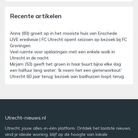
Recente artikelen
Anna (83) groeit op in het mooiste huis van Enschede
LIVE eredivisie | FC Utrecht opent seizoen op bezoek bij FC
Groningen
Veel ruimte voor opklaringen met een enkele wolk in
Utrecht in de nacht
Mirjam (53) geeft het groen in haar buurt bijna elke dag
een halfuur lang water: ‘Ik noem het een gieterworkout’
Utrecht 60 jaar terug: bezoek aan badhuizen loopt terug
Utrecht-nieuws.nl
Utrecht, jouw alles-in-één platform. Ontdek het laatste nieuws,
vind je ideale woning, blijf op de hoogte van lokale