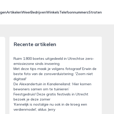
ngen
Artikelen
Weer
Bedrijven
Winkels
Telefoonnummers
Straten
Recente artikelen
Ruim 1.800 boetes uitgedeeld in Utrechtse zero-
emissiezone sinds invoering
Met deze tips maak je volgens fotograaf Erwin de
beste foto van de zonsverduistering: 'Zoom niet
digitaal'
De Alexandertuin in Kanaleneiland: ‘Hier komen
bewoners samen om te tuinieren’
Feestgedruis! Deze gratis festivals in Utrecht
bezoek je deze zomer
‘Kennelijk is nostalgie nu ook in de kroeg een
verdienmodel’, aldus Jerry