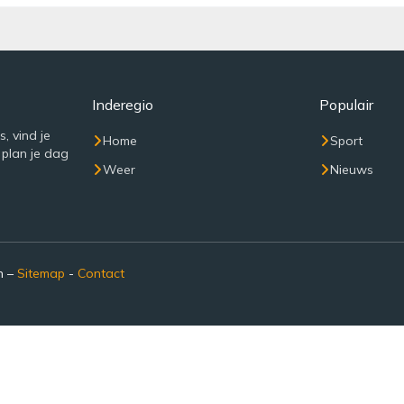
Inderegio
Populair
, vind je
Home
Sport
 plan je dag
Weer
Nieuws
n –
Sitemap
-
Contact