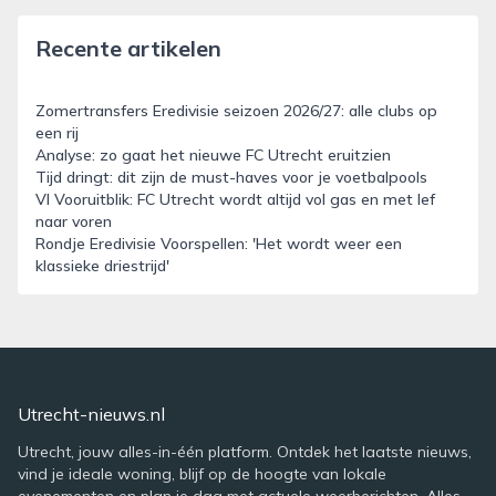
Recente artikelen
Zomertransfers Eredivisie seizoen 2026/27: alle clubs op
een rij
Analyse: zo gaat het nieuwe FC Utrecht eruitzien
Tijd dringt: dit zijn de must-haves voor je voetbalpools
VI Vooruitblik: FC Utrecht wordt altijd vol gas en met lef
naar voren
Rondje Eredivisie Voorspellen: 'Het wordt weer een
klassieke driestrijd'
Utrecht-nieuws.nl
Utrecht, jouw alles-in-één platform. Ontdek het laatste nieuws,
vind je ideale woning, blijf op de hoogte van lokale