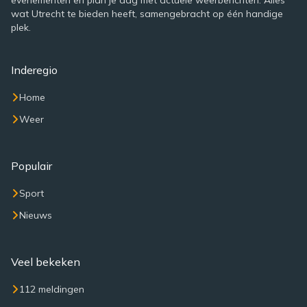
evenementen en plan je dag met actuele weerberichten. Alles
wat Utrecht te bieden heeft, samengebracht op één handige
plek.
Inderegio
Home
Weer
Populair
Sport
Nieuws
Veel bekeken
112 meldingen