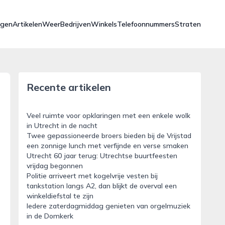
ngen
Artikelen
Weer
Bedrijven
Winkels
Telefoonnummers
Straten
Recente artikelen
Veel ruimte voor opklaringen met een enkele wolk
in Utrecht in de nacht
Twee gepassioneerde broers bieden bij de Vrijstad
een zonnige lunch met verfijnde en verse smaken
Utrecht 60 jaar terug: Utrechtse buurtfeesten
vrijdag begonnen
Politie arriveert met kogelvrije vesten bij
tankstation langs A2, dan blijkt de overval een
winkeldiefstal te zijn
Iedere zaterdagmiddag genieten van orgelmuziek
in de Domkerk