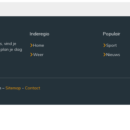
Inderegio
Populair
, vind je
Home
Sport
 plan je dag
Weer
Nieuws
n –
Sitemap
-
Contact