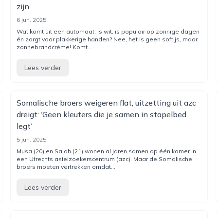
zijn
6 jun. 2025
Wat komt uit een automaat, is wit, is populair op zonnige dagen
én zorgt voor plakkerige handen? Nee, het is geen softijs, maar
zonnebrandcrème! Komt...
Lees verder
Somalische broers weigeren flat, uitzetting uit azc
dreigt: ‘Geen kleuters die je samen in stapelbed
legt’
5 jun. 2025
Musa (20) en Salah (21) wonen al jaren samen op één kamer in
een Utrechts asielzoekerscentrum (azc). Maar de Somalische
broers moeten vertrekken omdat...
Lees verder