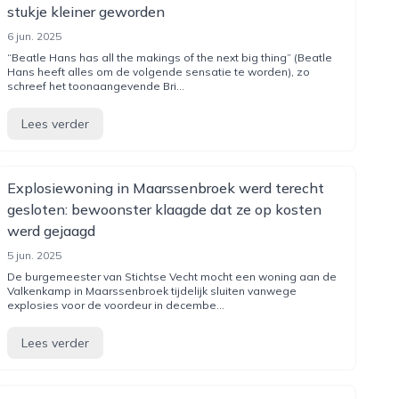
stukje kleiner geworden
6 jun. 2025
“Beatle Hans has all the makings of the next big thing” (Beatle
Hans heeft alles om de volgende sensatie te worden), zo
schreef het toonaangevende Bri...
Lees verder
Explosiewoning in Maarssenbroek werd terecht
gesloten: bewoonster klaagde dat ze op kosten
werd gejaagd
5 jun. 2025
De burgemeester van Stichtse Vecht mocht een woning aan de
Valkenkamp in Maarssenbroek tijdelijk sluiten vanwege
explosies voor de voordeur in decembe...
Lees verder