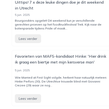
Uittips! 7 x deze leuke dingen doe je dit weekend
in Utrecht
5 jun. 2025
Bourgondiërs opgelet! Dit weekend kun je verschillende
gerechten proeven op het foodtruckfestival Trek. Kijk naar de
botenparade tijdens Pride of maak...
Lees verder
Favorieten van MAFS-kandidaat Hinke: 'Hier drink
ik graag een biertje met mijn kersverse man'
5 jun. 2025
Wie Married at First Sight volgde, herkent haar natuurlijk meteen:
Hinke Perfors (30). De Utrechtse trouwde blind met Giovanni
Crezee (29) waar ze nog...
Lees verder