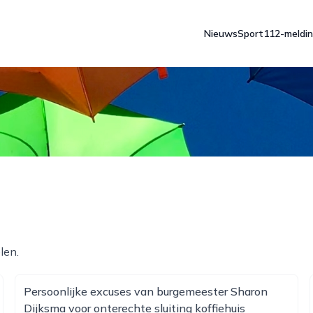
Nieuws
Sport
112-meldi
len.
Persoonlijke excuses van burgemeester Sharon
Dijksma voor onterechte sluiting koffiehuis