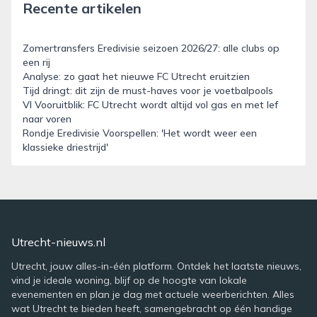
Recente artikelen
Zomertransfers Eredivisie seizoen 2026/27: alle clubs op
een rij
Analyse: zo gaat het nieuwe FC Utrecht eruitzien
Tijd dringt: dit zijn de must-haves voor je voetbalpools
VI Vooruitblik: FC Utrecht wordt altijd vol gas en met lef
naar voren
Rondje Eredivisie Voorspellen: 'Het wordt weer een
klassieke driestrijd'
Utrecht-nieuws.nl
Utrecht, jouw alles-in-één platform. Ontdek het laatste nieuws,
vind je ideale woning, blijf op de hoogte van lokale
evenementen en plan je dag met actuele weerberichten. Alles
wat Utrecht te bieden heeft, samengebracht op één handige