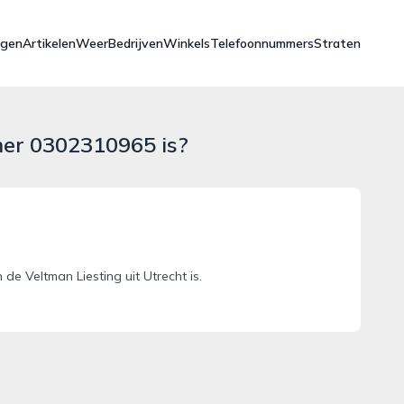
ngen
Artikelen
Weer
Bedrijven
Winkels
Telefoonnummers
Straten
mer 0302310965 is?
 Veltman Liesting uit Utrecht is.