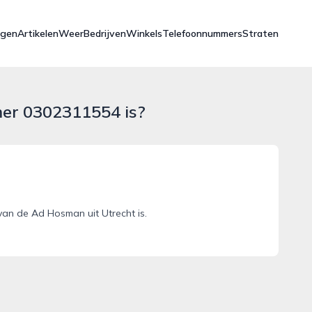
ngen
Artikelen
Weer
Bedrijven
Winkels
Telefoonnummers
Straten
mer 0302311554 is?
an de Ad Hosman uit Utrecht is.