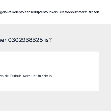
ngen
Artikelen
Weer
Bedrijven
Winkels
Telefoonnummers
Straten
mer 0302938325 is?
de Eethuis Aarti uit Utrecht is.