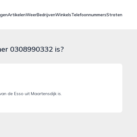
ngen
Artikelen
Weer
Bedrijven
Winkels
Telefoonnummers
Straten
mer 0308990332 is?
n de Esso uit Maartensdijk is.