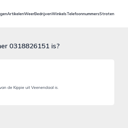
ngen
Artikelen
Weer
Bedrijven
Winkels
Telefoonnummers
Straten
mer 0318826151 is?
n de Kippie uit Veenendaal is.