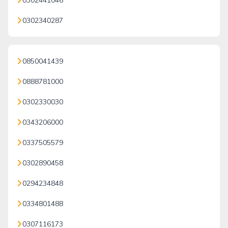
0302441046
0302340287
0850041439
0888781000
0302330030
0343206000
0337505579
0302890458
0294234848
0334801488
0307116173