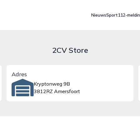
Nieuws
Sport
112-meldi
2CV Store
Adres
Kryptonweg 9B
3812RZ Amersfoort