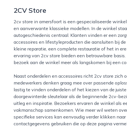
2CV Store
2cv store in amersfoort is een gespecialiseerde winkel voor liefhebbers van de iconische citroën 2cv
en aanverwante klassieke modellen. In de winkel staat 
autogeschiedenis centraal. Klanten vinden er een zorg
accessoires en lifestyleproducten die aansluiten bij d
kleine reparatie, een complete restauratie of het in ere
ervaring van 2cv store bieden een betrouwbare basis.
bezoek aan de winkel meer als langskomen bij een com
Naast onderdelen en accessoires richt 2cv store zich ook sterk op service en deskundig advies. De
medewerkers denken graag mee over passende oplossi
lastig te vinden onderdelen of het kiezen van de juis
doorgewinterde sleutelaar als de beginnende 2cv-bezitt
uitleg en inspiratie. Bezoekers ervaren de winkel als e
vakmanschap samenkomen. Wie meer wil weten over he
specifieke services kan eenvoudig verder klikken naar
contactgegevens gebruiken die op deze pagina vermel