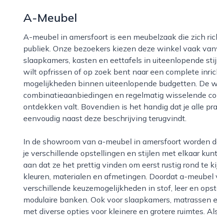
A-Meubel
A-meubel in amersfoort is een meubelzaak die zich richt op betaalbare inrichting voor een breed
publiek. Onze bezoekers kiezen deze winkel vaak van
slaapkamers, kasten en eettafels in uiteenlopende stij
wilt opfrissen of op zoek bent naar een complete inrich
mogelijkheden binnen uiteenlopende budgetten. De w
combinatieaanbiedingen en regelmatig wisselende colle
ontdekken valt. Bovendien is het handig dat je alle pr
eenvoudig naast deze beschrijving terugvindt.
In de showroom van a-meubel in amersfoort worden de meubels overzichtelijk gepresenteerd, zodat
je verschillende opstellingen en stijlen met elkaar ku
aan dat ze het prettig vinden om eerst rustig rond te k
kleuren, materialen en afmetingen. Doordat a-meubel v
verschillende keuzemogelijkheden in stof, leer en opst
modulaire banken. Ook voor slaapkamers, matrassen en
met diverse opties voor kleinere en grotere ruimtes. Al