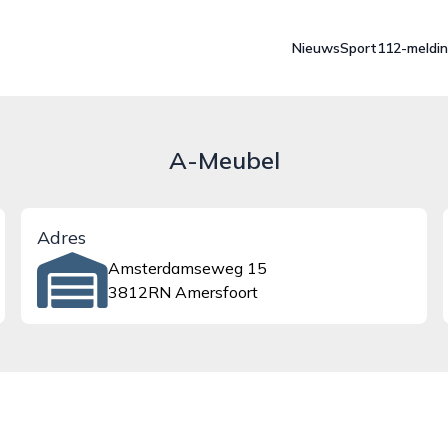
Nieuws
Sport
112-meldi
A-Meubel
Adres
Amsterdamseweg 15
3812RN Amersfoort