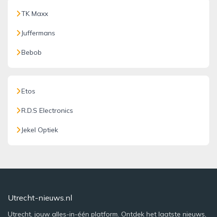
TK Maxx
Juffermans
Bebob
Etos
R.D.S Electronics
Jekel Optiek
Utrecht-nieuws.nl
Utrecht, jouw alles-in-één platform. Ontdek het laatste nieuws,