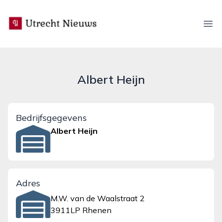
utrecht-nieuws.nl
Ope
Albert Heijn
Bedrijfsgegevens
Albert Heijn
Adres
M.W. van de Waalstraat 2
3911LP Rhenen