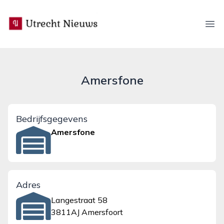
utrecht-nieuws.nl
Ope
Amersfone
Bedrijfsgegevens
Amersfone
Adres
Langestraat 58
3811AJ Amersfoort