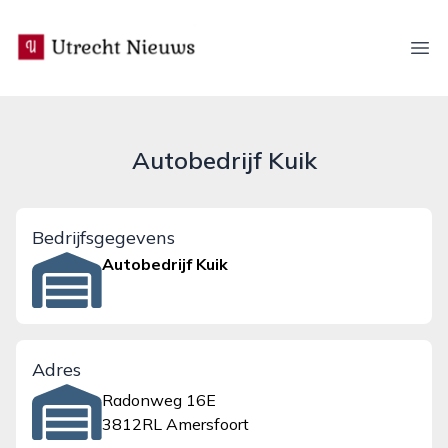
utrecht-nieuws.nl
Ope
Autobedrijf Kuik
Bedrijfsgegevens
Autobedrijf Kuik
Adres
Radonweg 16E
3812RL Amersfoort