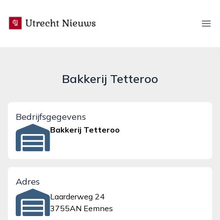
utrecht-nieuws.nl
Ope
Bakkerij Tetteroo
Bedrijfsgegevens
Bakkerij Tetteroo
Adres
Laarderweg 24
3755AN Eemnes