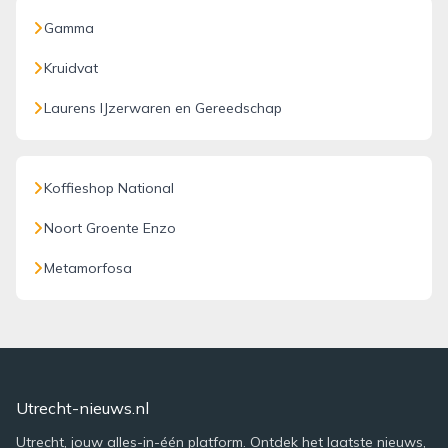
Gamma
Kruidvat
Laurens IJzerwaren en Gereedschap
Koffieshop National
Noort Groente Enzo
Metamorfosa
Utrecht-nieuws.nl
Utrecht, jouw alles-in-één platform. Ontdek het laatste nieuws,