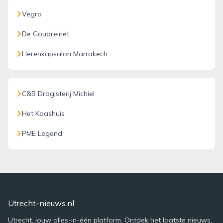
Vegro
De Goudreinet
Herenkapsalon Marrakech
C&B Drogisterij Michiel
Het Kaashuis
PME Legend
Utrecht-nieuws.nl
Utrecht, jouw alles-in-één platform. Ontdek het laatste nieuws,