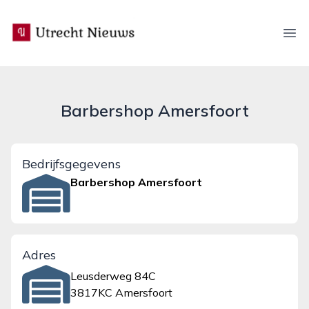
utrecht-nieuws.nl
Ope
Barbershop Amersfoort
Bedrijfsgegevens
Barbershop Amersfoort
Adres
Leusderweg 84C
3817KC Amersfoort