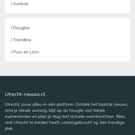
Sunbob
Douglas
Trendline
Puur en Loos
Utrecht-nieuws.nl
Utrecht, jouw alles-in-één platform. Ontdek het laatste nieuws,
vind je ideale woning, blijf op de hoogte van lokale
evenementen en plan je dag met actuele weerberichten. Alles
wat Utrecht te bieden heeft, samengebracht op één handige
plek.