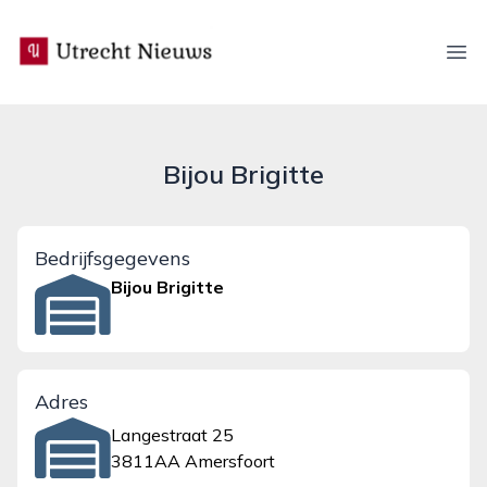
utrecht-nieuws.nl
Ope
Bijou Brigitte
Bedrijfsgegevens
Bijou Brigitte
Adres
Langestraat 25
3811AA Amersfoort