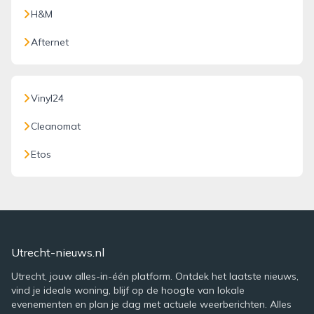
H&M
Afternet
Vinyl24
Cleanomat
Etos
Utrecht-nieuws.nl
Utrecht, jouw alles-in-één platform. Ontdek het laatste nieuws,
vind je ideale woning, blijf op de hoogte van lokale
evenementen en plan je dag met actuele weerberichten. Alles