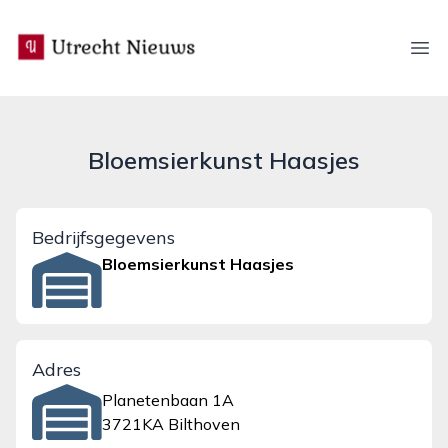
utrecht-nieuws.nl
Ope
Bloemsierkunst Haasjes
Bedrijfsgegevens
Bloemsierkunst Haasjes
Adres
Planetenbaan 1A
3721KA Bilthoven