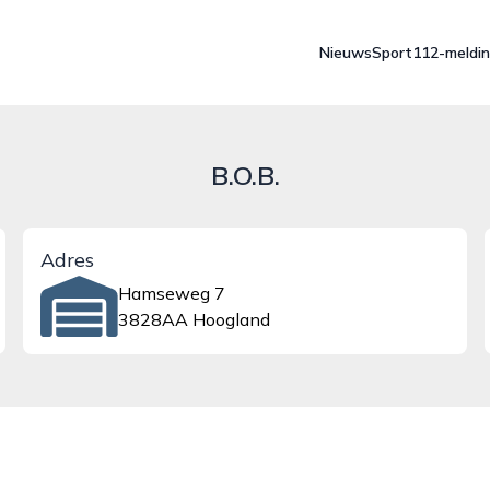
Nieuws
Sport
112-meldi
B.O.B.
Adres
Hamseweg 7
3828AA Hoogland