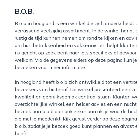
B.O.B.
B o b in hoogland is een winkel die zich onderscheidt door een persoonlijke benadering en een
verrassend veelzijdig assortiment. In de winkel hang
rustig de tijd kunnen nemen om rond te kijken en advi
om hun betrokkenheid en vakkennis, en helpt klanten g
nu gericht op zoek bent naar iets specifieks of gewoon i
welkom. Via de gegevens elders op deze pagina kun j
bezoeken voor meer informatie.
In hoogland heeft b o b zich ontwikkeld tot een vertrouwd adres voor zowel inwoners uit de buurt als
bezoekers van buitenaf. De winkel presenteert een zo
kwaliteit en gebruiksgemak centraal staan. Klanten w
overzichtelijke winkel, een helder advies en een nuch
bezoek aan b o b dan ook zeker aan als je waarde hec
die met je meedenkt. Kijk gerust verder op deze pagina
b o b, zodat je je bezoek goed kunt plannen en alvast 
heeft.