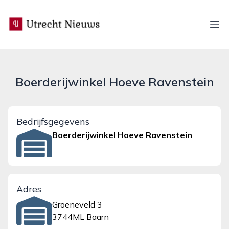
utrecht-nieuws.nl
Ope
Boerderijwinkel Hoeve Ravenstein
Bedrijfsgegevens
Boerderijwinkel Hoeve Ravenstein
Adres
Groeneveld 3
3744ML Baarn