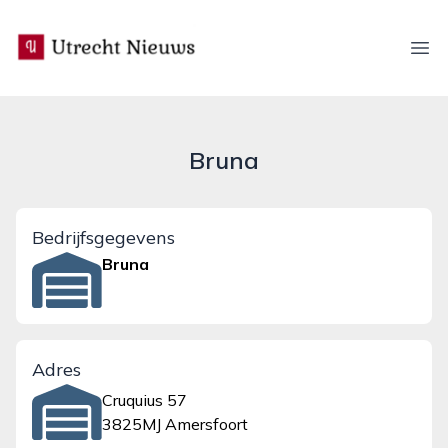
utrecht-nieuws.nl
Ope
Bruna
Bedrijfsgegevens
Bruna
Adres
Cruquius 57
3825MJ Amersfoort