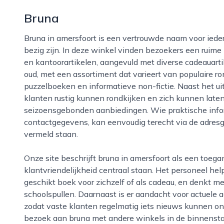
Bruna
Bruna in amersfoort is een vertrouwde naam voor iedereen die houdt van lezen, schrijven en creatief
bezig zijn. In deze winkel vinden bezoekers een ruime
en kantoorartikelen, aangevuld met diverse cadeauartik
oud, met een assortiment dat varieert van populaire ro
puzzelboeken en informatieve non-fictie. Naast het u
klanten rustig kunnen rondkijken en zich kunnen laten
seizoensgebonden aanbiedingen. Wie praktische inform
contactgegevens, kan eenvoudig terecht via de adres
vermeld staan.
Onze site beschrijft bruna in amersfoort als een toegankelijke winkel waar service en
klantvriendelijkheid centraal staan. Het personeel he
geschikt boek voor zichzelf of als cadeau, en denkt
schoolspullen. Daarnaast is er aandacht voor actuele 
zodat vaste klanten regelmatig iets nieuws kunnen 
bezoek aan bruna met andere winkels in de binnensta