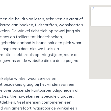
 keuze aan boeken, tijdschriften, wenskaarten
elen. De winkel richt zich op zowel jong als
mans en thrillers tot kinderboeken,
itgebreide aanbod is bruna ook een plek waar
 inspireren door nieuwe titels en
atie zoekt, zoals openingstijden, route of
gegevens en de website die op deze pagina
lpt bezoekers graag bij het vinden van een
 mee over passende kantoorbenodigdheden of
acties, themaweken en speciale uitgaven,
ontdekken. Veel mensen combineren een
d van amersfoort, waardoor de winkel een