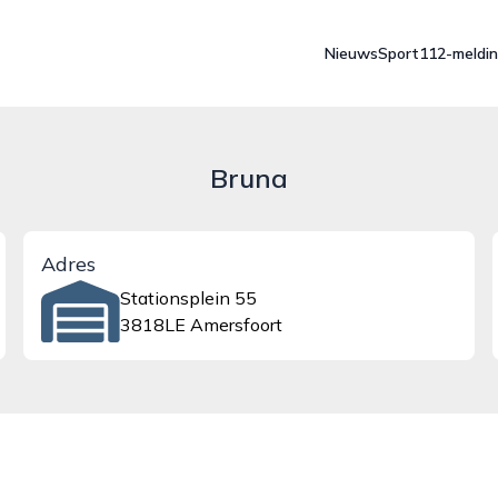
Nieuws
Sport
112-meldi
Bruna
Adres
Stationsplein 55
3818LE Amersfoort