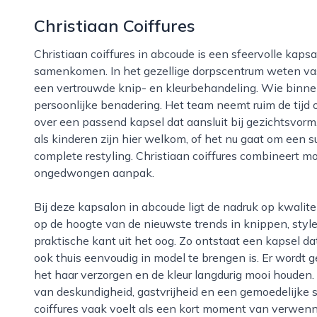
Christiaan Coiffures
Christiaan coiffures in abcoude is een sfeervolle kapsalon waar aandacht, vakmanschap en stijl
samenkomen. In het gezellige dorpscentrum weten vast
een vertrouwde knip- en kleurbehandeling. Wie binne
persoonlijke benadering. Het team neemt ruim de tij
over een passend kapsel dat aansluit bij gezichtsvorm
als kinderen zijn hier welkom, of het nu gaat om een 
complete restyling. Christiaan coiffures combineert 
ongedwongen aanpak.
Bij deze kapsalon in abcoude ligt de nadruk op kwaliteit en een eerlijk advies. De kappers zijn goed
op de hoogte van de nieuwste trends in knippen, stylen
praktische kant uit het oog. Zo ontstaat een kapsel dat 
ook thuis eenvoudig in model te brengen is. Er wordt 
het haar verzorgen en de kleur langdurig mooi houden
van deskundigheid, gastvrijheid en een gemoedelijke s
coiffures vaak voelt als een kort moment van verwenn