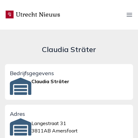
utrecht-nieuws.nl
Ope
Claudia Sträter
Bedrijfsgegevens
Claudia Sträter
Adres
Langestraat 31
3811AB Amersfoort