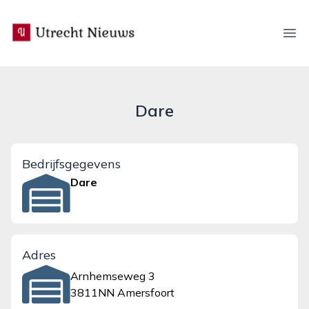
utrecht-nieuws.nl
Ope
Dare
Bedrijfsgegevens
Dare
Adres
Arnhemseweg 3
3811NN Amersfoort