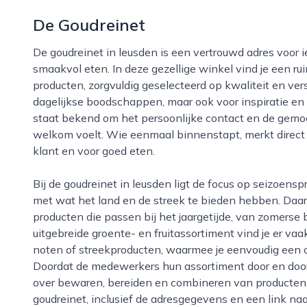
De Goudreinet
De goudreinet in leusden is een vertrouwd adres voor iedereen die waarde hecht aan puur, vers en
smaakvol eten. In deze gezellige winkel vind je een r
producten, zorgvuldig geselecteerd op kwaliteit en ver
dagelijkse boodschappen, maar ook voor inspiratie en
staat bekend om het persoonlijke contact en de gemoed
welkom voelt. Wie eenmaal binnenstapt, merkt direct 
klant en voor goed eten.
Bij de goudreinet in leusden ligt de focus op seizoensproducten, met een aanbod dat meebeweegt
met wat het land en de streek te bieden hebben. Daard
producten die passen bij het jaargetijde, van zomerse
uitgebreide groente- en fruitassortiment vind je er v
noten of streekproducten, waarmee je eenvoudig een 
Doordat de medewerkers hun assortiment door en door
over bewaren, bereiden en combineren van producten. 
goudreinet, inclusief de adresgegevens en een link naa