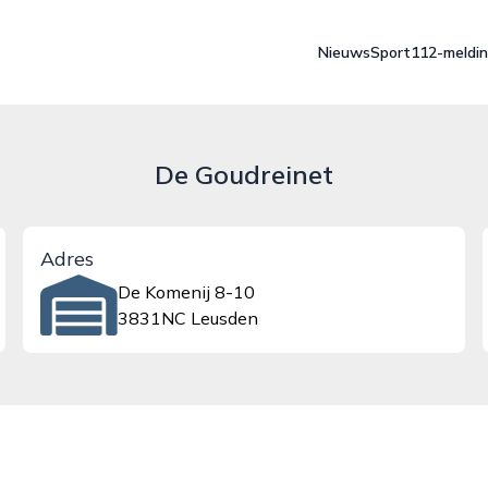
Nieuws
Sport
112-meldi
De Goudreinet
Adres
De Komenij 8-10
3831NC Leusden