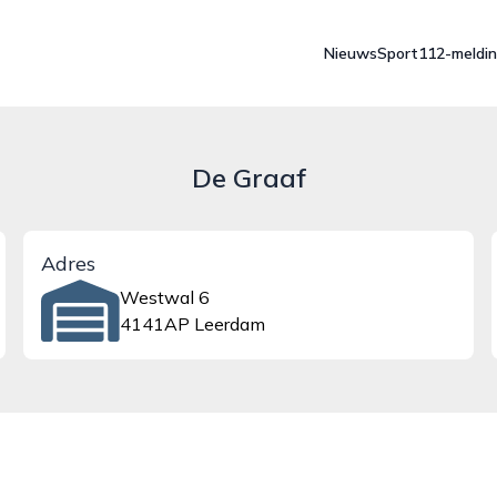
Nieuws
Sport
112-meldi
De Graaf
Adres
Westwal 6
4141AP Leerdam