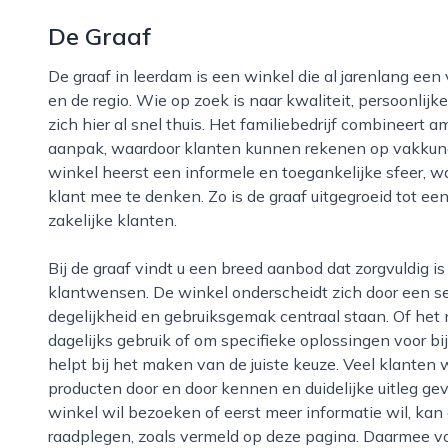
De Graaf
De graaf in leerdam is een winkel die al jarenlang een vaste waarde vormt voor inwoners uit de stad
en de regio. Wie op zoek is naar kwaliteit, persoonlij
zich hier al snel thuis. Het familiebedrijf combineert 
aanpak, waardoor klanten kunnen rekenen op vakkundi
winkel heerst een informele en toegankelijke sfeer,
klant mee te denken. Zo is de graaf uitgegroeid tot een
zakelijke klanten.
Bij de graaf vindt u een breed aanbod dat zorgvuldig is samengesteld op basis van ervaring en
klantwensen. De winkel onderscheidt zich door een s
degelijkheid en gebruiksgemak centraal staan. Of he
dagelijks gebruik of om specifieke oplossingen voor bi
helpt bij het maken van de juiste keuze. Veel klante
producten door en door kennen en duidelijke uitleg g
winkel wil bezoeken of eerst meer informatie wil, k
raadplegen, zoals vermeld op deze pagina. Daarmee v