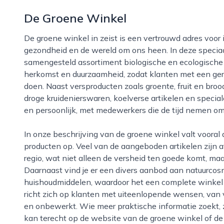
De Groene Winkel
De groene winkel in zeist is een vertrouwd adres voor iedereen die bewust wil omgaan met voeding,
gezondheid en de wereld om ons heen. In deze speciaa
samengesteld assortiment biologische en ecologische p
herkomst en duurzaamheid, zodat klanten met een ge
doen. Naast versproducten zoals groente, fruit en bro
droge kruidenierswaren, koelverse artikelen en specia
en persoonlijk, met medewerkers die de tijd nemen o
In onze beschrijving van de groene winkel valt vooral de aandacht voor lokale en seizoensgebonden
producten op. Veel van de aangeboden artikelen zijn 
regio, wat niet alleen de versheid ten goede komt, ma
Daarnaast vind je er een divers aanbod aan natuurco
huishoudmiddelen, waardoor het een complete winkel i
richt zich op klanten met uiteenlopende wensen, van ve
en onbewerkt. Wie meer praktische informatie zoekt, 
kan terecht op de website van de groene winkel of de