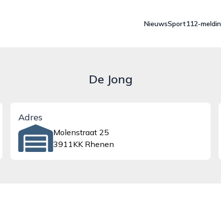
Nieuws
Sport
112-meldi
De Jong
Adres
Molenstraat 25
3911KK Rhenen