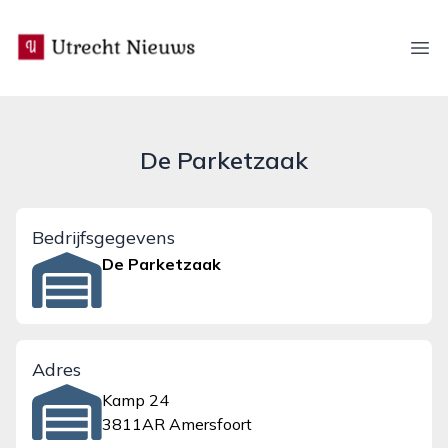
utrecht-nieuws.nl
Ope
De Parketzaak
Bedrijfsgegevens
De Parketzaak
Adres
Kamp 24
3811AR Amersfoort