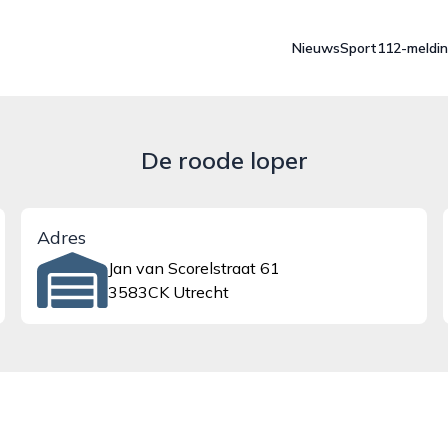
Nieuws
Sport
112-meldi
De roode loper
Adres
Jan van Scorelstraat 61
3583CK Utrecht