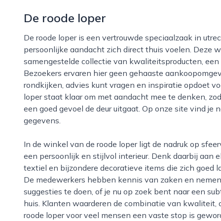
De roode loper
De roode loper is een vertrouwde speciaalzaak in utrecht waar liefhebbers van wonen, lifestyle en
persoonlijke aandacht zich direct thuis voelen. Deze w
samengestelde collectie van kwaliteitsproducten, een
Bezoekers ervaren hier geen gehaaste aankoopomgevin
rondkijken, advies kunt vragen en inspiratie opdoet vo
loper staat klaar om met aandacht mee te denken, zod
een goed gevoel de deur uitgaat. Op onze site vind je 
gegevens.
In de winkel van de roode loper ligt de nadruk op sfeervolle en tijdloze producten die bijdragen aan
een persoonlijk en stijlvol interieur. Denk daarbij aa
textiel en bijzondere decoratieve items die zich goed
De medewerkers hebben kennis van zaken en nemen 
suggesties te doen, of je nu op zoek bent naar een sub
huis. Klanten waarderen de combinatie van kwaliteit, o
roode loper voor veel mensen een vaste stop is gewor