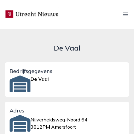
utrecht-nieuws.nl
Ope
De Vaal
Bedrijfsgegevens
De Vaal
Adres
Nijverheidsweg-Noord 64
3812PM Amersfoort