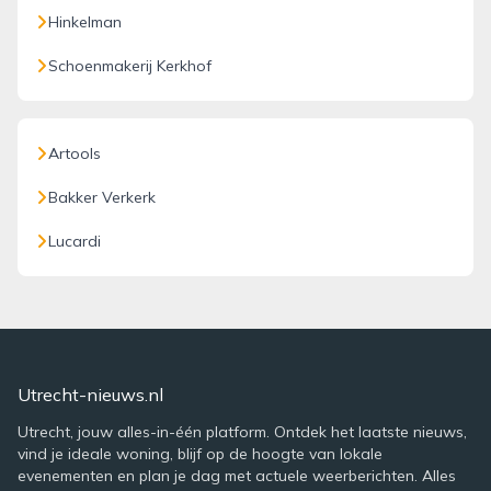
Hinkelman
Schoenmakerij Kerkhof
Artools
Bakker Verkerk
Lucardi
Utrecht-nieuws.nl
Utrecht, jouw alles-in-één platform. Ontdek het laatste nieuws,
vind je ideale woning, blijf op de hoogte van lokale
evenementen en plan je dag met actuele weerberichten. Alles