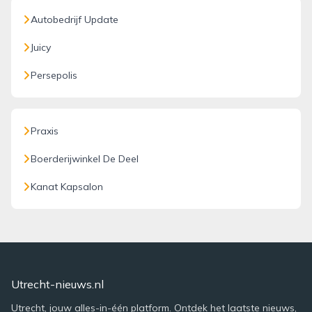
Autobedrijf Update
Juicy
Persepolis
Praxis
Boerderijwinkel De Deel
Kanat Kapsalon
Utrecht-nieuws.nl
Utrecht, jouw alles-in-één platform. Ontdek het laatste nieuws,