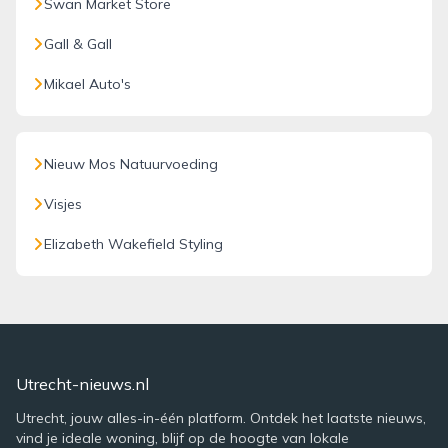
Swan Market Store
Gall & Gall
Mikael Auto's
Nieuw Mos Natuurvoeding
Visjes
Elizabeth Wakefield Styling
Utrecht-nieuws.nl
Utrecht, jouw alles-in-één platform. Ontdek het laatste nieuws,
vind je ideale woning, blijf op de hoogte van lokale