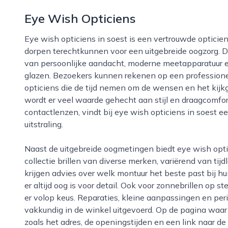
Eye Wish Opticiens
Eye wish opticiens in soest is een vertrouwde opticien waar inwoners van de stad en omliggende
dorpen terechtkunnen voor een uitgebreide oogzorg. 
van persoonlijke aandacht, moderne meetapparatuur 
glazen. Bezoekers kunnen rekenen op een professione
opticiens die de tijd nemen om de wensen en het kijk
wordt er veel waarde gehecht aan stijl en draagcomfort
contactlenzen, vindt bij eye wish opticiens in soest
uitstraling.
Naast de uitgebreide oogmetingen biedt eye wish opticiens in soest een zorgvuldig samengestelde
collectie brillen van diverse merken, variërend van tij
krijgen advies over welk montuur het beste past bij hu
er altijd oog is voor detail. Ook voor zonnebrillen op s
er volop keus. Reparaties, kleine aanpassingen en pe
vakkundig in de winkel uitgevoerd. Op de pagina waar 
zoals het adres, de openingstijden en een link naar de