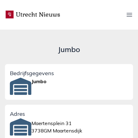
utrecht-nieuws.nl
Ope
Jumbo
Bedrijfsgegevens
Jumbo
Adres
Maertensplein 31
3738GM Maartensdijk