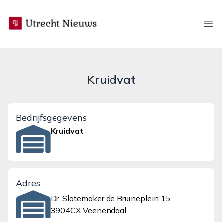
utrecht-nieuws.nl
Ope
Kruidvat
Bedrijfsgegevens
Kruidvat
Adres
Dr. Slotemaker de Bruïneplein 15
3904CX Veenendaal