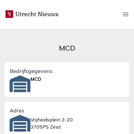
utrecht-nieuws.nl
Ope
MCD
Bedrijfsgegevens
MCD
Adres
Vrijheidsplein 2-20
3705PS Zeist