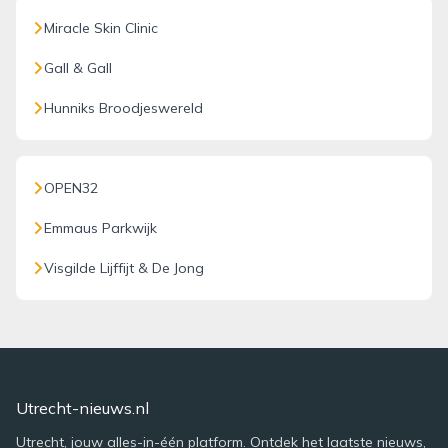
Miracle Skin Clinic
Gall & Gall
Hunniks Broodjeswereld
OPEN32
Emmaus Parkwijk
Visgilde Lijffijt & De Jong
Utrecht-nieuws.nl
Utrecht, jouw alles-in-één platform. Ontdek het laatste nieuws,