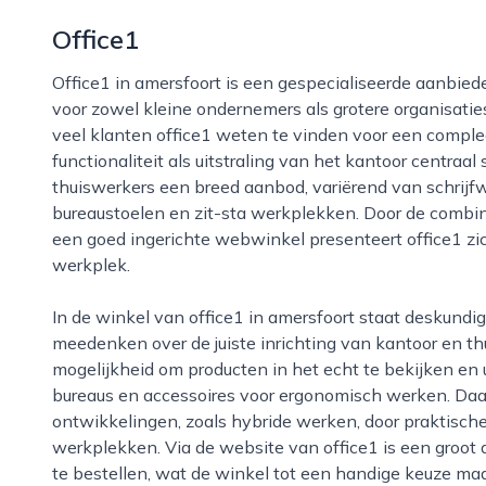
Office1
Office1 in amersfoort is een gespecialiseerde aanbieder van kantoorartikelen en kantoormeubilair
voor zowel kleine ondernemers als grotere organisati
veel klanten office1 weten te vinden voor een comple
functionaliteit als uitstraling van het kantoor centraal
thuiswerkers een breed aanbod, variërend van schrijf
bureaustoelen en zit-sta werkplekken. Door de combin
een goed ingerichte webwinkel presenteert office1 zic
werkplek.
In de winkel van office1 in amersfoort staat deskundig advies duidelijk voorop, met medewerkers die
meedenken over de juiste inrichting van kantoor en t
mogelijkheid om producten in het echt te bekijken en u
bureaus en accessoires voor ergonomisch werken. Daar
ontwikkelingen, zoals hybride werken, door praktische
werkplekken. Via de website van office1 is een groot 
te bestellen, wat de winkel tot een handige keuze maak