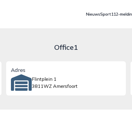
Nieuws
Sport
112-meldi
Office1
Adres
Flintplein 1
3811WZ Amersfoort