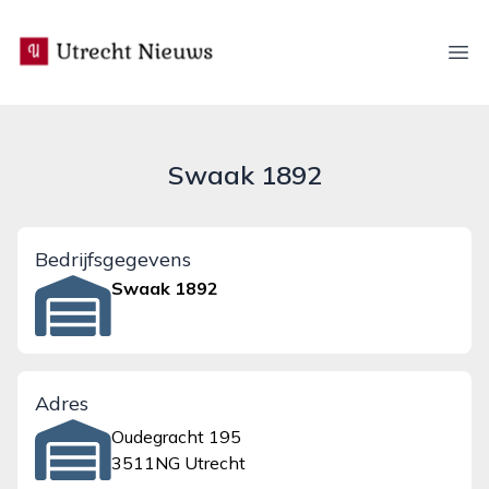
utrecht-nieuws.nl
Ope
Swaak 1892
Bedrijfsgegevens
Swaak 1892
Adres
Oudegracht 195
3511NG Utrecht